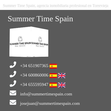
Summer Time Spain, agencia inmobiliaria profesional en Torrevieja
Summer Time Spain
+34 651907365
+34 600860006
+34 655595947
info@summertimespain.com
josejuan@summertimespain.com