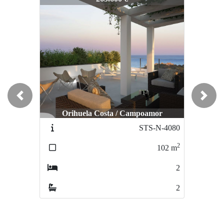
Previous
Next
Orihuela Costa / Campoamor
Orihuela Costa / Villamartin
STS-N-4080
STS-N5012
2
2
102
m
72
m
2
2
2
2