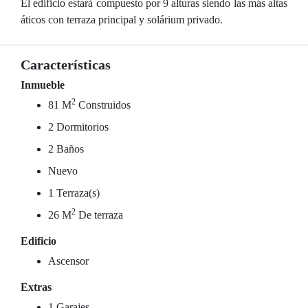
El edificio estará compuesto por 9 alturas siendo las más altas
áticos con terraza principal y solárium privado.
Características
Inmueble
2
81 M
Construidos
2 Dormitorios
2 Baños
Nuevo
1 Terraza(s)
2
26 M
De terraza
Edificio
Ascensor
Extras
1 Garajes