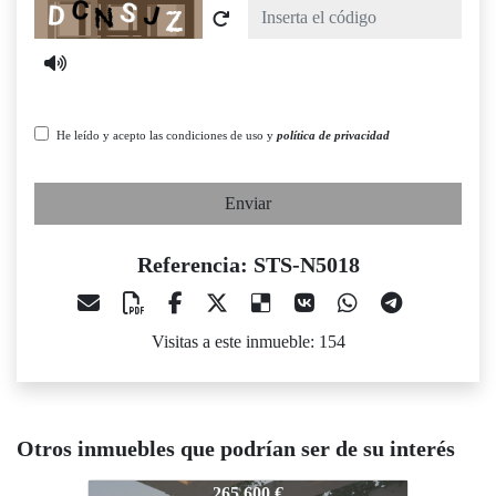
Captcha
He leído y acepto las condiciones de uso y
política de privacidad
Enviar
Referencia: STS-N5018
Visitas a este inmueble: 154
Otros inmuebles que podrían ser de su interés
STS-N5018
STS-N5018
STS-
265.600 €
222.000 €