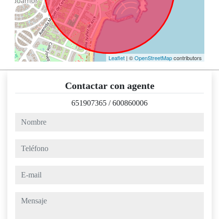
Leaflet
| ©
OpenStreetMap
contributors
Contactar con agente
651907365
/
600860006
nombre
teléfono
e-mail
mensaje