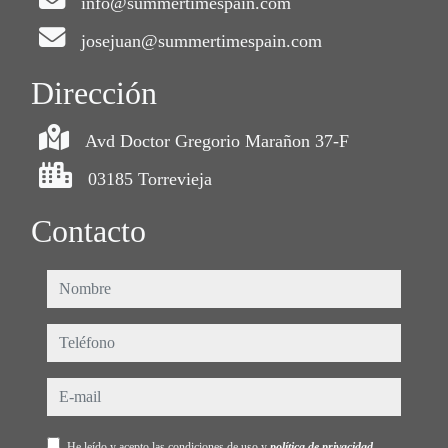
info@summertimespain.com
josejuan@summertimespain.com
Dirección
Avd Doctor Gregorio Marañon 37-F
03185 Torrevieja
Contacto
nombre
teléfono
e-mail
He leído y acepto las condiciones de uso y
política de privacidad