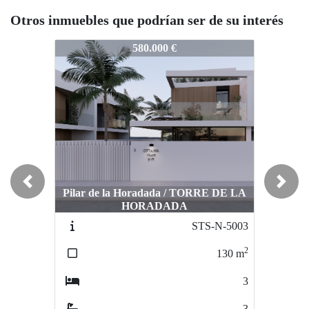
Otros inmuebles que podrían ser de su interés
TS-N5033
STS-N5033
STS-N50
580.000 €
780.000 €
Previous
Next
Pilar de la Horadada / TORRE DE LA
HORADADA
Algorfa / Campo de Golf - Algorfa
Algorf
STS-N-5003
STS-5372
2
2
130
m
362
m
3
4
3
4