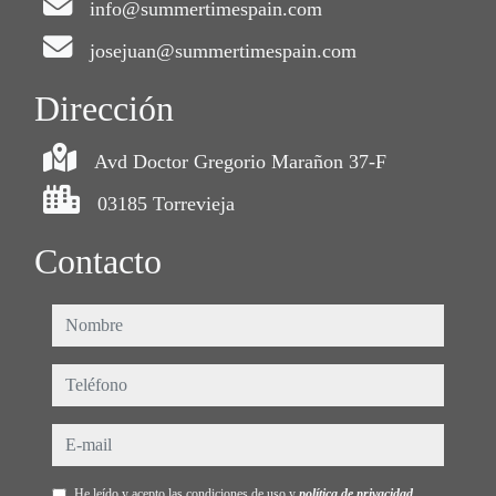
info@summertimespain.com
josejuan@summertimespain.com
Dirección
Avd Doctor Gregorio Marañon 37-F
03185 Torrevieja
Contacto
nombre
teléfono
e-mail
He leído y acepto las condiciones de uso y
política de privacidad